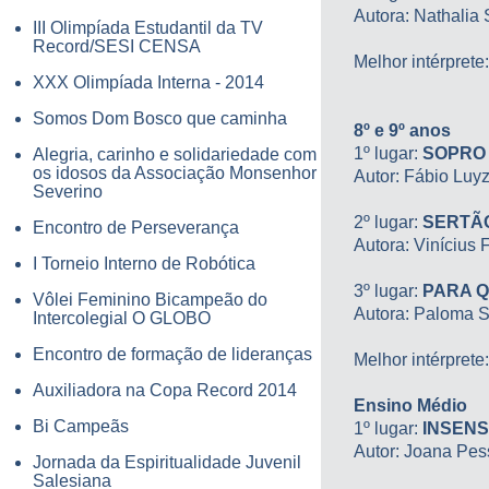
Autora: Nathalia 
III Olimpíada Estudantil da TV
Record/SESI CENSA
Melhor intérprete
XXX Olimpíada Interna - 2014
Somos Dom Bosco que caminha
8º e 9º anos
1º lugar:
SOPRO 
Alegria, carinho e solidariedade com
os idosos da Associação Monsenhor
Autor: Fábio Luyz
Severino
2º lugar:
SERTÃ
Encontro de Perseverança
Autora: Vinícius 
I Torneio Interno de Robótica
3º lugar:
PARA Q
Vôlei Feminino Bicampeão do
Autora: Paloma S
Intercolegial O GLOBO
Encontro de formação de lideranças
Melhor intérprete
Auxiliadora na Copa Record 2014
Ensino Médio
Bi Campeãs
1º lugar:
INSEN
Autor: Joana Pes
Jornada da Espiritualidade Juvenil
Salesiana