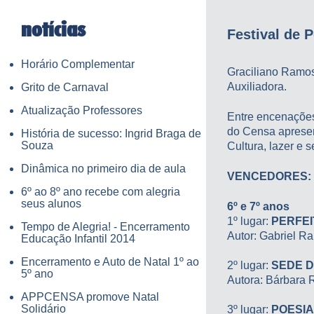
notícias
Festival de 
Horário Complementar
Graciliano Ramos
Auxiliadora.
Grito de Carnaval
Atualização Professores
Entre encenações 
do Censa apresen
História de sucesso: Ingrid Braga de
Souza
Cultura, lazer e s
Dinâmica no primeiro dia de aula
VENCEDORES:
6º ao 8º ano recebe com alegria
seus alunos
6º e 7º anos
1º lugar:
PERFEI
Tempo de Alegria! - Encerramento
Autor: Gabriel Ra
Educação Infantil 2014
Encerramento e Auto de Natal 1º ao
2º lugar:
SEDE D
5º ano
Autora: Bárbara 
APPCENSA promove Natal
Solidário
3º lugar:
POESIA