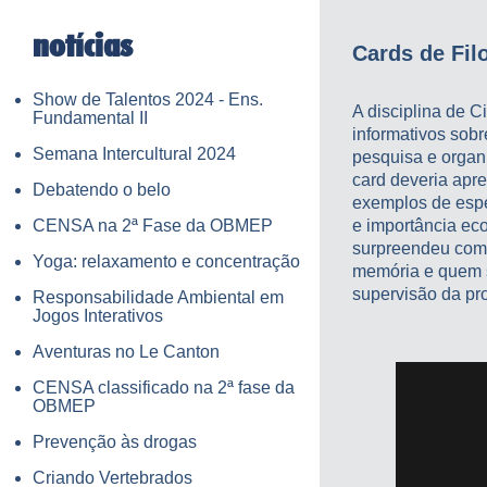
notícias
Cards de Fil
Show de Talentos 2024 - Ens.
A disciplina de 
Fundamental II
informativos sobr
Semana Intercultural 2024
pesquisa e organ
card deveria apre
Debatendo o belo
exemplos de espé
CENSA na 2ª Fase da OBMEP
e importância eco
surpreendeu com
Yoga: relaxamento e concentração
memória e quem s
supervisão da pr
Responsabilidade Ambiental em
Jogos Interativos
Aventuras no Le Canton
CENSA classificado na 2ª fase da
OBMEP
Prevenção às drogas
Criando Vertebrados