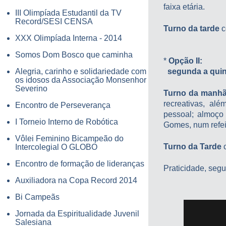
faixa etária.
III Olimpíada Estudantil da TV
Record/SESI CENSA
Turno da tarde
c
XXX Olimpíada Interna - 2014
Somos Dom Bosco que caminha
*
Opção II:
Alegria, carinho e solidariedade com
segunda a quint
os idosos da Associação Monsenhor
Severino
Turno da manh
recreativas, alé
Encontro de Perseverança
pessoal; almoço 
I Torneio Interno de Robótica
Gomes, num refeit
Vôlei Feminino Bicampeão do
Turno da Tarde
c
Intercolegial O GLOBO
Encontro de formação de lideranças
Praticidade, segu
Auxiliadora na Copa Record 2014
Bi Campeãs
Jornada da Espiritualidade Juvenil
Salesiana