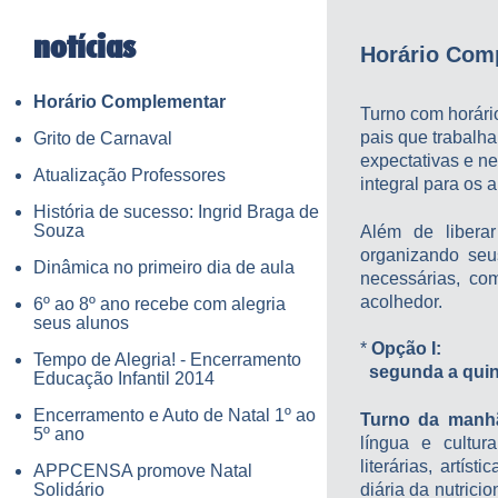
notícias
Horário Com
Horário Complementar
Turno com horári
pais que trabalh
Grito de Carnaval
expectativas e n
Atualização Professores
integral para os
História de sucesso: Ingrid Braga de
Souza
Além de libera
organizando seu
Dinâmica no primeiro dia de aula
necessárias, co
acolhedor.
6º ao 8º ano recebe com alegria
seus alunos
*
Opção I:
Tempo de Alegria! - Encerramento
segunda a quinta
Educação Infantil 2014
Encerramento e Auto de Natal 1º ao
Turno da manh
5º ano
língua e cultura
literárias, artí
APPCENSA promove Natal
Solidário
diária da nutrici