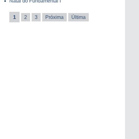
Natal do Fundamental I
1
2
3
Próxima
Última