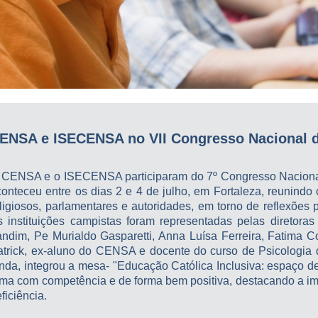
ENSA e ISECENSA no VII Congresso Nacional 
 CENSA e o ISECENSA participaram do 7º Congresso Nacional
onteceu entre os dias 2 e 4 de julho, em Fortaleza, reunindo c
eligiosos, parlamentares e autoridades, em torno de reflexões
s instituições campistas foram representadas pelas diretoras
andim, Pe Murialdo Gasparetti, Anna Luísa Ferreira, Fatima 
atrick, ex-aluno do CENSA e docente do curso de Psicologia
inda, integrou a mesa- "Educação Católica Inclusiva: espaço d
ema com competência e de forma bem positiva, destacando a im
ficiência.