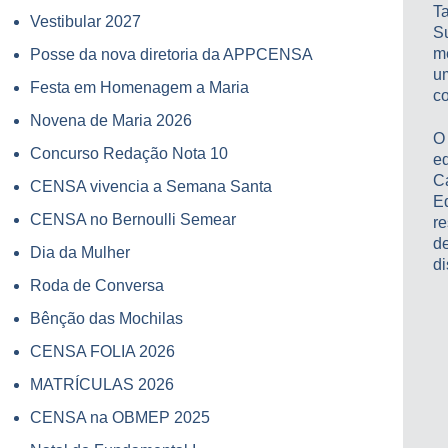
T
Vestibular 2027
S
m
Posse da nova diretoria da APPCENSA
u
Festa em Homenagem a Maria
co
Novena de Maria 2026
O
Concurso Redação Nota 10
e
Ca
CENSA vivencia a Semana Santa
Ed
CENSA no Bernoulli Semear
re
de
Dia da Mulher
di
Roda de Conversa
Bênção das Mochilas
CENSA FOLIA 2026
MATRÍCULAS 2026
CENSA na OBMEP 2025