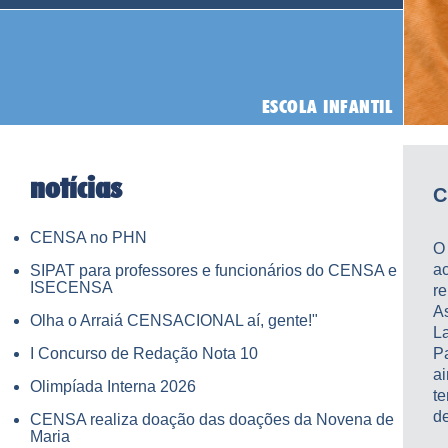
notícias
C
CENSA no PHN
O
ac
SIPAT para professores e funcionários do CENSA e
ISECENSA
r
A
Olha o Arraiá CENSACIONAL aí, gente!"
L
I Concurso de Redação Nota 10
P
a
Olimpíada Interna 2026
t
de
CENSA realiza doação das doações da Novena de
Maria