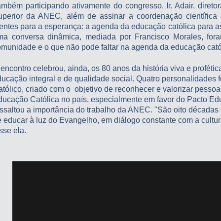
ambém participando ativamente do congresso, Ir. Adair, dire
uperior da ANEC, além de assinar a coordenação científic
entes para a esperança: a agenda da educação católica para as
ma conversa dinâmica, mediada por Francisco Morales, foram 
munidade e o que não pode faltar na agenda da educação católi
 encontro celebrou, ainda, os 80 anos da história viva e prof
ducação integral e de qualidade social. Quatro personalidade
tólico, criado com o objetivo de reconhecer e valorizar pessoa
ucação Católica no país, especialmente em favor do Pacto Edu
ssaltou a importância do trabalho da ANEC. "São oito décadas
 educar à luz do Evangelho, em diálogo constante com a cultura
sse ela.