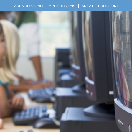
ÁREA DO ALUNO
ÁREA DOS PAIS
ÁREA DO PROF./FUNC.