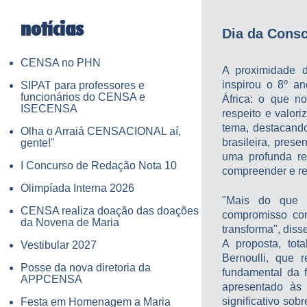
notícias
Dia da Consc
CENSA no PHN
A proximidade 
inspirou o 8º a
SIPAT para professores e
funcionários do CENSA e
África: o que 
ISECENSA
respeito e valor
tema, destacando
Olha o Arraiá CENSACIONAL aí,
brasileira, prese
gente!"
uma profunda re
I Concurso de Redação Nota 10
compreender e res
Olimpíada Interna 2026
"Mais do que u
CENSA realiza doação das doações
compromisso co
da Novena de Maria
transforma", dis
A proposta, tot
Vestibular 2027
Bernoulli, que 
Posse da nova diretoria da
fundamental da f
APPCENSA
apresentado às 
significativo so
Festa em Homenagem a Maria