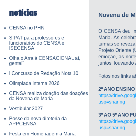
notícias
Novena de M
CENSA no PHN
O CENSA deu iní
Maria. As celeb
SIPAT para professores e
funcionários do CENSA e
turmas se reveza
ISECENSA
Projeto Oriente 
emoção, as noite
Olha o Arraiá CENSACIONAL aí,
juntos, louvando 
gente!"
I Concurso de Redação Nota 10
Fotos nos links a
Olimpíada Interna 2026
2º ANO ENSINO
CENSA realiza doação das doações
https://drive.go
da Novena de Maria
usp=sharing
Vestibular 2027
3º AO 5º ANO
Posse da nova diretoria da
https://drive.go
APPCENSA
usp=sharing
Festa em Homenagem a Maria