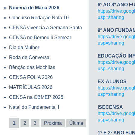
6º AO 8º ANO
Novena de Maria 2026
https://drive.g
usp=sharing
Concurso Redação Nota 10
CENSA vivencia a Semana Santa
9º ANO FUNDAM
https://drive.g
CENSA no Bernoulli Semear
usp=sharing
Dia da Mulher
EDUCAÇÃO INF
Roda de Conversa
https://drive.g
Bênção das Mochilas
usp=sharing
CENSA FOLIA 2026
EX-ALUNOS
MATRÍCULAS 2026
https://drive.g
usp=sharing
CENSA na OBMEP 2025
Natal do Fundamental I
ISECENSA
https://drive.g
usp=sharing
1
2
3
Próxima
Última
1º E 2º ANO F