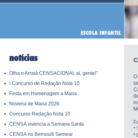
notícias
C
Olha o Arraiá CENSACIONAL aí, gente!"
O
s
I Concurso de Redação Nota 10
C
Festa em Homenagem a Maria
d
i
Novena de Maria 2026
M
Concurso Redação Nota 10
F
CENSA vivencia a Semana Santa
*
CENSA no Bernoulli Semear
*