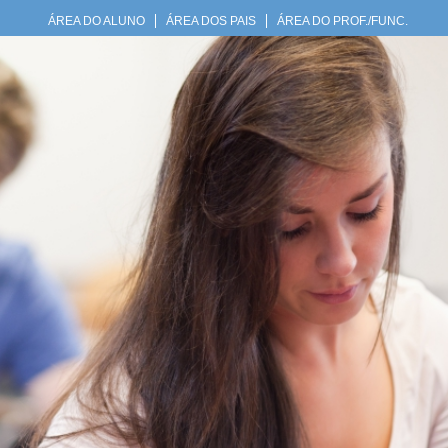
ÁREA DO ALUNO
ÁREA DOS PAIS
ÁREA DO PROF./FUNC.