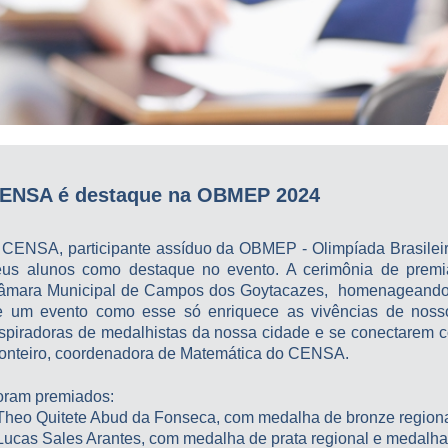
ENSA é destaque na OBMEP 2024
 CENSA, participante assíduo da OBMEP - Olimpíada Brasilei
eus alunos como destaque no evento. A cerimônia de premia
âmara Municipal de Campos dos Goytacazes, homenageando T
e um evento como esse só enriquece as vivências de nosso
nspiradoras de medalhistas da nossa cidade e se conectarem co
onteiro, coordenadora de Matemática do CENSA.
oram premiados:
 Theo Quitete Abud da Fonseca, com medalha de bronze region
 Lucas Sales Arantes, com medalha de prata regional e medalha