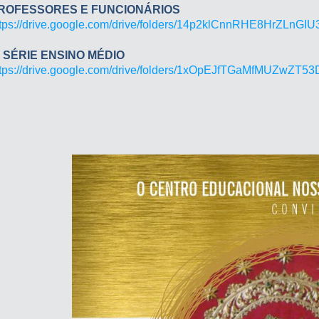
ROFESSORES E FUNCIONÁRIOS
ttps://drive.google.com/drive/folders/14p2klCnnRHE8HrZLn
ª SÉRIE ENSINO MÉDIO
ttps://drive.google.com/drive/folders/1xOpEJfTGaMfMUZwZT