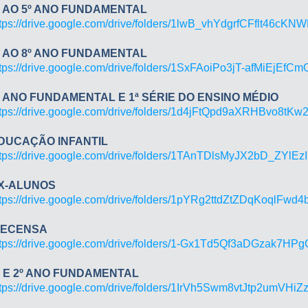
º AO 5º ANO FUNDAMENTAL
ttps://drive.google.com/drive/folders/1lwB_vhYdgrfCFflt46c
º AO 8º ANO FUNDAMENTAL
ttps://drive.google.com/drive/folders/1SxFAoiPo3jT-afMiEjE
º ANO FUNDAMENTAL E 1ª SÉRIE DO ENSINO MÉDIO
ttps://drive.google.com/drive/folders/1d4jFtQpd9aXRHBvo8tK
DUCAÇÃO INFANTIL
ttps://drive.google.com/drive/folders/1TAnTDlsMyJX2bD_ZYlE
X-ALUNOS
ttps://drive.google.com/drive/folders/1pYRg2ttdZtZDqKoqlFw
SECENSA
ttps://drive.google.com/drive/folders/1-Gx1Td5Qf3aDGzak7H
º E 2º ANO FUNDAMENTAL
ttps://drive.google.com/drive/folders/1IrVh5Swm8vtJtp2umVH