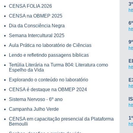
3
CENSA FOLIA 2026
h
CENSA na OBMEP 2025
6
Dia da Consciência Negra
h
Semana Intercultural 2025
9
Aula Prática no laboratório de Ciências
h
Lendo e refletindo passagens bíblicas
E
Tertúlia Literária na Turma 804: Literatura como
h
Espelho da Vida
Explorando o conteúdo no laboratório
E
h
CENSA é destaque na OBMEP 2024
I
Sistema Nervoso - 6º ano
h
Campanha Julho Verde
1
CENSA em capacitação presencial da Plataforma
Bernoulli
h