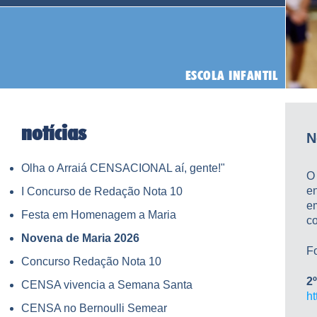
notícias
N
Olha o Arraiá CENSACIONAL aí, gente!"
O
en
I Concurso de Redação Nota 10
e
Festa em Homenagem a Maria
co
Novena de Maria 2026
Fo
Concurso Redação Nota 10
2
CENSA vivencia a Semana Santa
h
CENSA no Bernoulli Semear