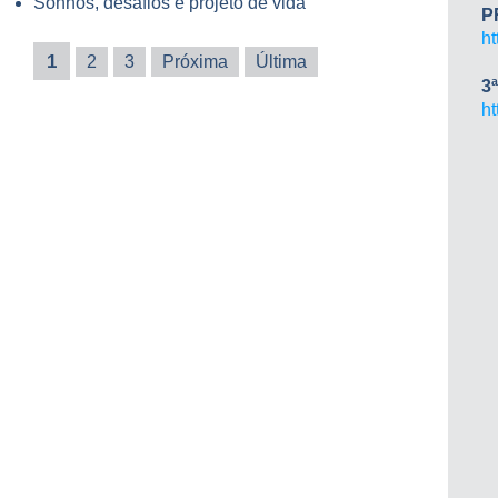
Sonhos, desafios e projeto de vida
P
h
1
2
3
Próxima
Última
3
h