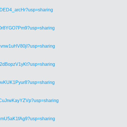
KNWDED4_arcHr?usp=sharing
fCmOr8YGO7Pm9?usp=sharing
w2vnw1uHV80jI?usp=sharing
zI2dBopzV1yKt?usp=sharing
d4bvKUK1Pyur8?usp=sharing
PgCuJrwKayYZVp?usp=sharing
iZzmU5aK1fAg9?usp=sharing