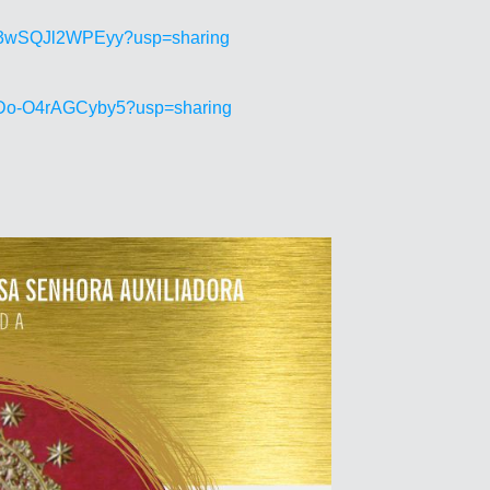
GIU3wSQJl2WPEyy?usp=sharing
53Do-O4rAGCyby5?usp=sharing