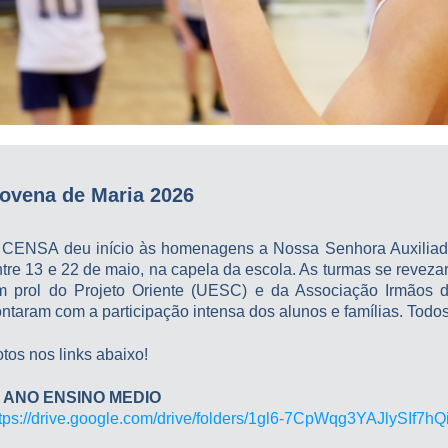
ovena de Maria 2026
 CENSA deu início às homenagens a Nossa Senhora Auxiliad
tre 13 e 22 de maio, na capela da escola. As turmas se reveza
m prol do Projeto Oriente (UESC) e da Associação Irmãos d
ntaram com a participação intensa dos alunos e famílias. Todos
tos nos links abaixo!
º ANO ENSINO MEDIO
ttps://drive.google.com/drive/folders/1gl6-7CpWqg3YAJlySIf7