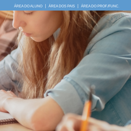
ÁREA DO ALUNO
ÁREA DOS PAIS
ÁREA DO PROF./FUNC.